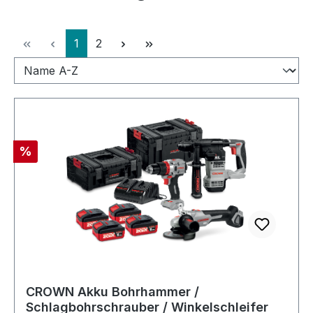
Seite
Seite
1
2
Rabatt
%
CROWN Akku Bohrhammer /
Schlagbohrschrauber / Winkelschleifer