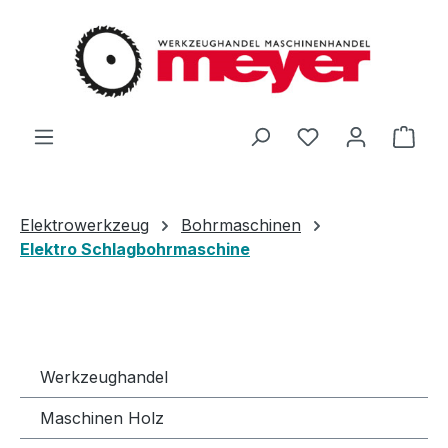
Zum Hauptinhalt springen
Du hast 0 Produ
Ware
Elektrowerkzeug
Bohrmaschinen
Elektro Schlagbohrmaschine
Werkzeughandel
Maschinen Holz