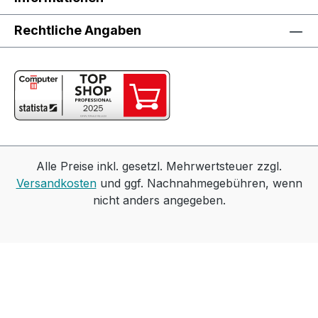
Werkzeugaufnahme ausschließlich an der
Schraube – und nicht am Handgelenk: dafür
Rechtliche Angaben
sorgt das Tangential-Schlagwerk ohne
kraftraubendes Rückdrehmoment. Beide
überzeugen mit bürstenlosem und somit
wartungsfreiem EC-TEC Motor – der im
Zusammenspiel mit dem Akkupack für maximale
Ausdauer sorgt. Für einen sorglosen Alltag sind
Akkuschrauber und Akkupack mit dem Festool
Service rundum abgesichert.Robust: langlebige
Alle Preise inkl. gesetzl. Mehrwertsteuer zzgl.
Qualitäts-Komponenten, zusätzlich rundum
Versandkosten
und ggf. Nachnahmegebühren, wenn
abgesichert dank der umfassenden
nicht anders angegeben.
Serviceleistungen des Festool ServiceMaximale
Leistung: dank dem äußerst kraftvollen,
bürstenlosen und somit langlebigem EC-TEC
MotorErgonomisch: kompakte Bauweise
ermöglicht ausdauerndes, ermüdungsarmes,
präzises Arbeiten auch in schwer zugänglichen
BereichenMobil: Verpackt im Systainer³ können