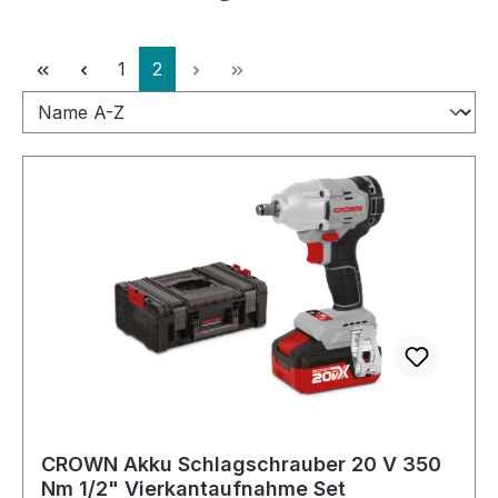
Seite
Seite
1
2
CROWN Akku Schlagschrauber 20 V 350
Nm 1/2" Vierkantaufnahme Set