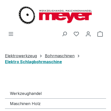
Zum Hauptinhalt springen
Du hast 0 Produ
Ware
Elektrowerkzeug
Bohrmaschinen
Elektro Schlagbohrmaschine
Werkzeughandel
Maschinen Holz