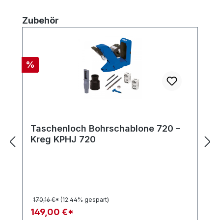
Produktgalerie überspringen
Zubehör
Rabatt
%
Taschenloch Bohrschablone 720 –
Kreg KPHJ 720
170,16 €*
(12.44% gespart)
149,00 €*