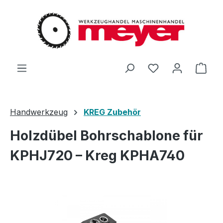
Zum Hauptinhalt springen
Du hast 0 Produ
Ware
Handwerkzeug
KREG Zubehör
Holzdübel Bohrschablone für
KPHJ720 – Kreg KPHA740
Bildergalerie überspringen