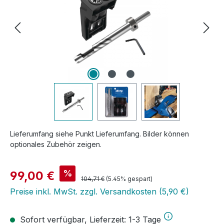
Lieferumfang siehe Punkt Lieferumfang. Bilder können
optionales Zubehör zeigen.
Verkaufspreis:
%
99,00 €
Regulärer Preis:
104,71 €
(5.45% gespart)
Preise inkl. MwSt. zzgl. Versandkosten (5,90 €)
Sofort verfügbar, Lieferzeit: 1-3 Tage