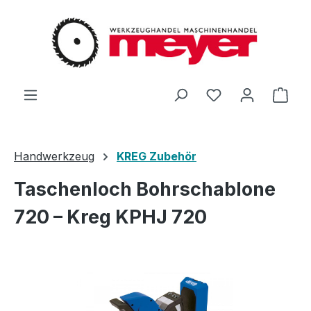
Zum Hauptinhalt springen
Du hast 0 Produ
Ware
Handwerkzeug
KREG Zubehör
Taschenloch Bohrschablone
720 – Kreg KPHJ 720
Bildergalerie überspringen