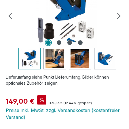
Lieferumfang siehe Punkt Lieferumfang. Bilder können
optionales Zubehör zeigen.
Verkaufspreis:
%
149,00 €
Regulärer Preis:
170,16 €
(12.44% gespart)
Preise inkl. MwSt. zzgl. Versandkosten (kostenfreier
Versand)