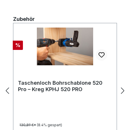
Produktgalerie überspringen
Zubehör
Rabatt
%
Taschenloch Bohrschablone 520
Pro – Kreg KPHJ 520 PRO
130,89 €*
(8.4% gespart)