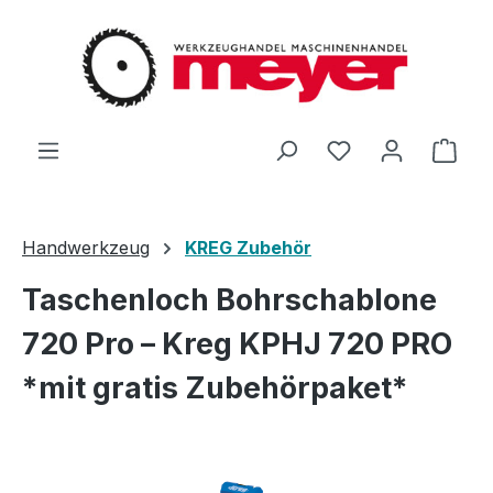
Zum Hauptinhalt springen
Du hast 0 Produ
Ware
Handwerkzeug
KREG Zubehör
Taschenloch Bohrschablone
720 Pro – Kreg KPHJ 720 PRO
*mit gratis Zubehörpaket*
Bildergalerie überspringen