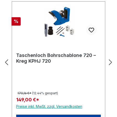
Rabatt
%
Taschenloch Bohrschablone 720 –
Kreg KPHJ 720
170,16 €*
(12.44% gespart)
149,00 €*
Preise inkl. MwSt. zzgl. Versandkosten