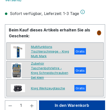
Sofort verfügbar, Lieferzeit: 1-3 Tage
Beim Kauf dieses Artikels erhalten Sie als
?
Geschenk:
Multifunktions
Tischlerschmiege - Kreg
Gratis
Multi Mark
Zubehör
Taschenbohrlehre -
Gratis
Kreg Schneidschrauben
Set klein
Kreg Werkzeugtasche
Gratis
Produkt Anzahl: Gib den gewünschten We
In den Warenkorb