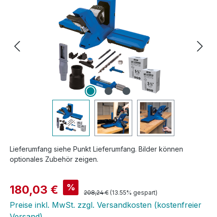
Lieferumfang siehe Punkt Lieferumfang. Bilder können
optionales Zubehör zeigen.
Verkaufspreis:
%
180,03 €
Regulärer Preis:
208,24 €
(13.55% gespart)
Preise inkl. MwSt. zzgl. Versandkosten (kostenfreier
Versand)