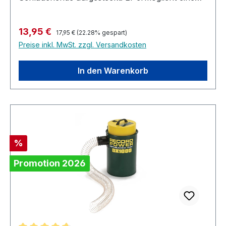
schnelle und Werkzeuglose Verbindung mit allen
100mm Abaugstutzen. So ist es möglich den
Regulärer Preis:
Verkaufspreis:
13,95 €
Schlauch schell und unkompliziert z.B. zwischen
17,95 €
(22.28% gespart)
Preise inkl. MwSt. zzgl. Versandkosten
2 Maschinen umzustecken.
In den Warenkorb
Rabatt
%
Promotion 2026