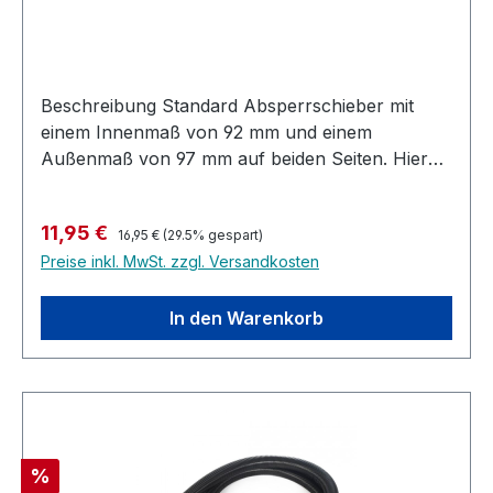
Beschreibung Standard Absperrschieber mit
einem Innenmaß von 92 mm und einem
Außenmaß von 97 mm auf beiden Seiten. Hier
können problemlos Schläuche mit 100 mm auf
die Enden gesteckt werden. Ebenso passt dieser
Regulärer Preis:
Verkaufspreis:
11,95 €
Absperrschieber auf viele untermaßige
16,95 €
(29.5% gespart)
Preise inkl. MwSt. zzgl. Versandkosten
Maschinenanschlussstücke die nicht ganz 100
mm erreichen. Um die Saugleistung der
Absauganlage zu erhöhen wird jeweils nur der
In den Warenkorb
Schieber der aktuell benutzten Maschine
geöffnet.
Rabatt
%