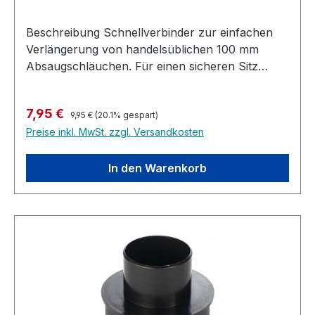
Herstellerunabhängig) in Verbindung mit
Beschreibung Schnellverbinder zur einfachen
unserem 63 mm Reinigungswerkzeugen als
Verlängerung von handelsüblichen 100 mm
Absaugschlauch genutzt werden
Absaugschläuchen. Für einen sicheren Sitz
sollten ggf. noch 2 Schlauchschellen mit 100mm
genutzt werden.
Regulärer Preis:
Verkaufspreis:
7,95 €
9,95 €
(20.1% gespart)
Preise inkl. MwSt. zzgl. Versandkosten
In den Warenkorb