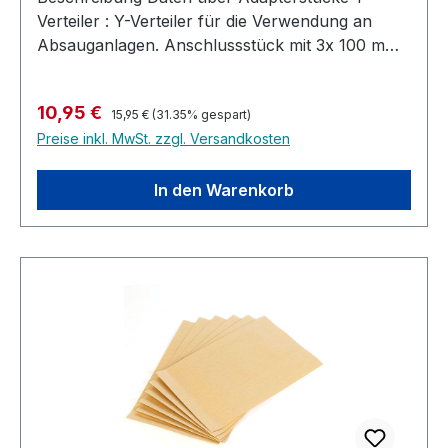
Verteiler : Y-Verteiler für die Verwendung an
Absauganlagen. Anschlussstück mit 3x 100 mm
Durchmesser um zum Beispiel einen
Absaugschlauch kurz vor der Maschine in 2
Regulärer Preis:
Verkaufspreis:
10,95 €
Absaugleitungen aufzuteilen (z.B. obere und
15,95 €
(31.35% gespart)
Preise inkl. MwSt. zzgl. Versandkosten
untere Absaugvorrichtung an Hobelmaschine,
Bandsäge, Kreissäge u.s.w.)
In den Warenkorb