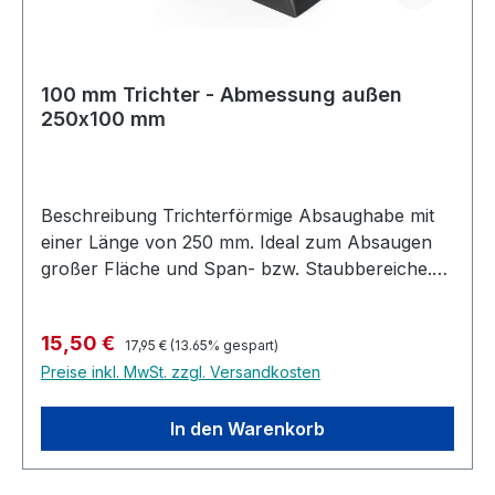
100 mm Trichter - Abmessung außen
250x100 mm
Beschreibung Trichterförmige Absaughabe mit
einer Länge von 250 mm. Ideal zum Absaugen
großer Fläche und Span- bzw. Staubbereiche.
Diese Variante kann zum Absaugen von oben
wie auch als Sammeltrichter von der Seite oder
Regulärer Preis:
Verkaufspreis:
15,50 €
unten verwendet werden
17,95 €
(13.65% gespart)
Preise inkl. MwSt. zzgl. Versandkosten
In den Warenkorb