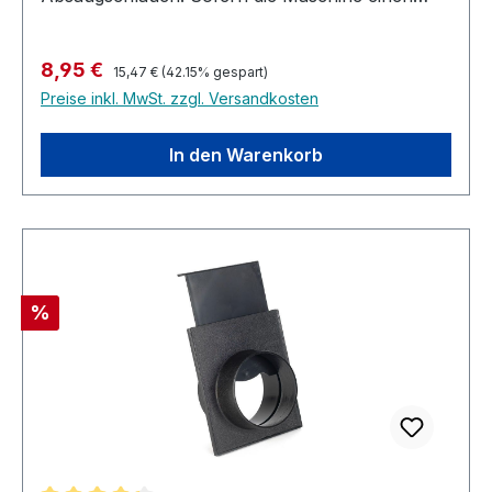
passgenauen Anschluss hat, kann diese
Verbindung zum schnellen Wechsel zwischen
Regulärer Preis:
Verkaufspreis:
8,95 €
Maschinen genutzt werden. Der
15,47 €
(42.15% gespart)
Preise inkl. MwSt. zzgl. Versandkosten
Absaugschlauch wird einfach auf den Anschluss
aufgedreht und muss nicht extra befestigt
werden.
In den Warenkorb
Rabatt
%