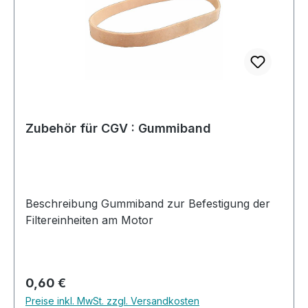
greifen gerne auf diese Geräte zurück. Der
normale Staub wird durch den Einsatz der
Filtersysteme aus der Umgebungsluft gefiltert, so
dass dieser sich in deutlich geringerem Maße auf
die Maschinen oder Ausstellungsstücke absetzt.
Putz- bzw. Polierintervalle können so deutlich
ausgedehnt werden. Für eine gesunde
Arbeitsumgebung empfiehlt sich der Einsatz von
Zubehör für CGV : Gummiband
Luftfiltersystemen die im Werkstattbereich
entstehende gesundheitliche Belastungen
deutlich reduzieren. Die jeweiligen Filterelemente
sind einfach zu entnehmen und zu reinigen.
Beschreibung Gummiband zur Befestigung der
Ersatzfilter sind nur bei Beschädigung oder sehr
Filtereinheiten am Motor
starker Verschmutzung notwendig.
Luftfiltersysteme sind ebenfalls die ideale
Ergänzung zu einer stationären Absauganlage,
die teilweise - wenn ohne Feinfilter ausgerüstet -
Regulärer Preis:
0,60 €
für eine starke Verwirbelung von feinen
Preise inkl. MwSt. zzgl. Versandkosten
Partikeln sorgt. Bei den Luftfiltersystemen wird