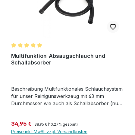
Durchschnittliche Bewertung von 5 von 5 Sternen
Multifunktion-Absaugschlauch und
Schallabsorber
Beschreibung Multifunktionales Schlauchsystem
für unser Reinigunswerkzeug mit 63 mm
Durchmesser wie auch als Schallabsorber (nur
CGV) und / oder Abluftregelung (nur CGV) für
Zyklon Absauganlagen. 2,5 Meter
Regulärer Preis:
Verkaufspreis:
34,95 €
Schlauchlänge 1. Schallabsorber für CGV
38,95 €
(10.27% gespart)
Preise inkl. MwSt. zzgl. Versandkosten
Absauganlagen. Reduziert den Schallpegel um