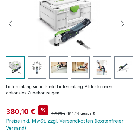
Lieferumfang siehe Punkt Lieferumfang. Bilder können
optionales Zubehör zeigen.
Verkaufspreis:
%
380,10 €
Regulärer Preis:
471,98 €
(19.47% gespart)
Preise inkl. MwSt. zzgl. Versandkosten (kostenfreier
Versand)