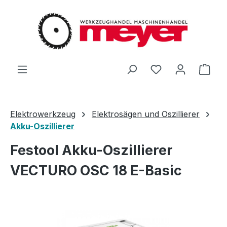
Zum Hauptinhalt springen
Du hast 0 Produ
Ware
Elektrowerkzeug
Elektrosägen und Oszillierer
Akku-Oszillierer
Festool Akku-Oszillierer
VECTURO OSC 18 E-Basic
Bildergalerie überspringen