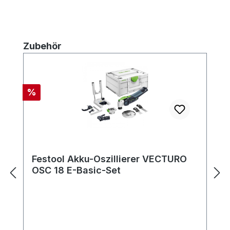
Produktgalerie überspringen
Zubehör
Rabatt
%
Festool Akku-Oszillierer VECTURO
OSC 18 E-Basic-Set