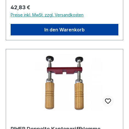
Regulärer Preis:
42,83 €
Preise inkl. MwSt. zzgl. Versandkosten
In den Warenkorb
PIHER Doppelte Kantengriffklemme