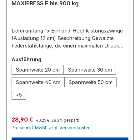
MAXIPRESS F bis 900 kg
Lieferumfang 1x Einhand-Hochleistungszwinge
(Ausladung 12 cm) Beschreibung Gewalzte
Federstahlstange, die einen maximalen Druck
während der gesamten Arbeit hält. Backen aus
auswählen
Ausführung
Gusseisen mit Kugelgraphit. Verdeckte
Doppelgewindeschraube, die sowohl den Druck
Spannweite 20 cm
Spannweite 30 cm
als auch die Geschwindigkeit verdoppelt, mit
Spannweite 40 cm
Spannweite 50 cm
einer Schmierbohrung für optimale
Geschmeidigkeit und einem zerlegbaren,
+
5
austauschbaren, griffigen Handgriff. Die
Oberfläche der festen Klemmbacke ist gerillt, um
maximalen Grip auf abgewinkelten Werkstücken,
Regulärer Preis:
Verkaufspreis:
28,90 €
Rohren, etc. zu erreichen. Die bewegliche
40,25 €
(28.2% gespart)
Spannbacke wird dank der federbetätigten
Preise inkl. MwSt. zzgl. Versandkosten
Bremse an der Rückseite fest in Position