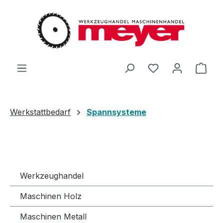
Zum Hauptinhalt springen
Du hast 0 Produ
Ware
Werkstattbedarf
Spannsysteme
Werkzeughandel
Maschinen Holz
Maschinen Metall