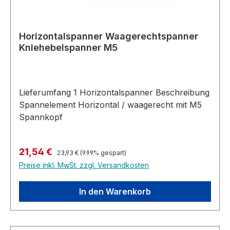
Horizontalspanner Waagerechtspanner
Kniehebelspanner M5
Lieferumfang 1 Horizontalspanner Beschreibung
Spannelement Horizontal / waagerecht mit M5
Spannkopf
Regulärer Preis:
Verkaufspreis:
21,54 €
23,93 €
(9.99% gespart)
Preise inkl. MwSt. zzgl. Versandkosten
In den Warenkorb