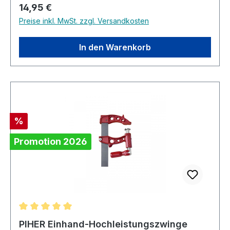
Regulärer Preis:
14,95 €
Preise inkl. MwSt. zzgl. Versandkosten
In den Warenkorb
Rabatt
%
Promotion 2026
Durchschnittliche Bewertung von 5 von 5 Sternen
PIHER Einhand-Hochleistungszwinge