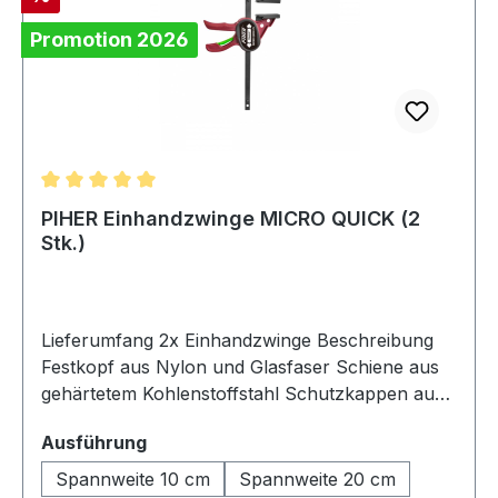
Promotion 2026
Durchschnittliche Bewertung von 5 von 5 Sternen
PIHER Einhandzwinge MICRO QUICK (2
Stk.)
Lieferumfang 2x Einhandzwinge Beschreibung
Festkopf aus Nylon und Glasfaser Schiene aus
gehärtetem Kohlenstoffstahl Schutzkappen aus
thermoplastischem Gummi (TPR) Leicht zum
auswählen
Ausführung
Spreizen einzustellen - umkehrbar mit nur einem
Klick Einfach mit einer Hand zu bedienen
Spannweite 10 cm
Spannweite 20 cm