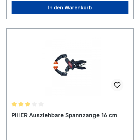
zusätzliche SicherheitUniversell einsetzbar wie
In den Warenkorb
beispielsweise als Decken-oder Baustütze,
Montagehilfe oder auch als BaustativTechnische
DatenGewicht: 8 kgLastenstange P3: Höhe
variabel einstellbar zwischen 155-290 cm;
Belastbarkeit: bis zu 300 kg (bei vollem Auszug
bis zu 100 kg)
Durchschnittliche Bewertung von 3 von 5 Sternen
PIHER Ausziehbare Spannzange 16 cm