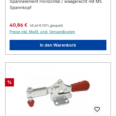
Spannelement Horizontal / waagerecht mit M5
Spannkopf
Regulärer Preis:
Verkaufspreis:
40,86 €
45,40 €
(10% gespart)
Preise inkl. MwSt. zzgl. Versandkosten
In den Warenkorb
Rabatt
%