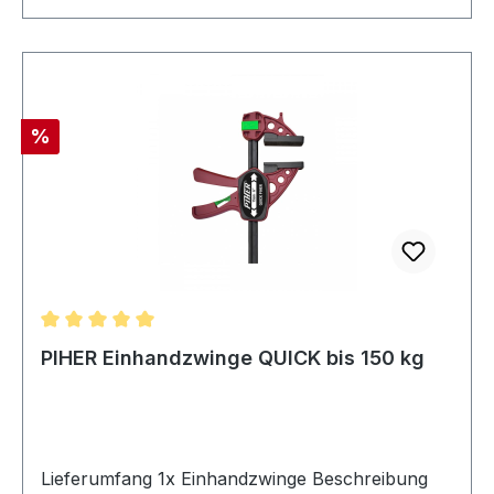
Rabatt
%
Durchschnittliche Bewertung von 5 von 5 Sternen
PIHER Einhandzwinge QUICK bis 150 kg
Lieferumfang 1x Einhandzwinge Beschreibung