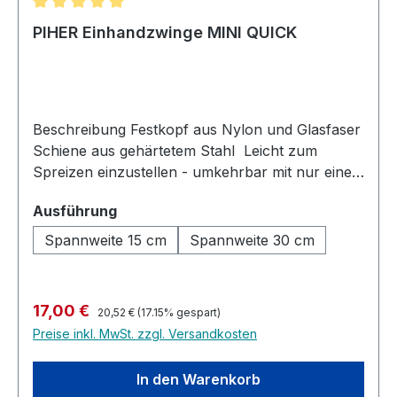
Durchschnittliche Bewertung von 5 von 5 Sternen
PIHER Einhandzwinge MINI QUICK
Beschreibung Festkopf aus Nylon und Glasfaser
Schiene aus gehärtetem Stahl Leicht zum
Spreizen einzustellen - umkehrbar mit nur einem
Klick Einfach mit einer Hand zu bedienen
auswählen
Ausführung
Produktinformationen Spannkraft bis zu 75 kg
Schiene: 14 x 4,5 mm Spannweite: 15 bzw. 30
Spannweite 15 cm
Spannweite 30 cm
cm Ausladung: 6 cm Spannweite beim Spreizen:
12,5 - 27 cm bzw. 12,5 - 42 cm
Regulärer Preis:
Verkaufspreis:
17,00 €
20,52 €
(17.15% gespart)
Preise inkl. MwSt. zzgl. Versandkosten
In den Warenkorb