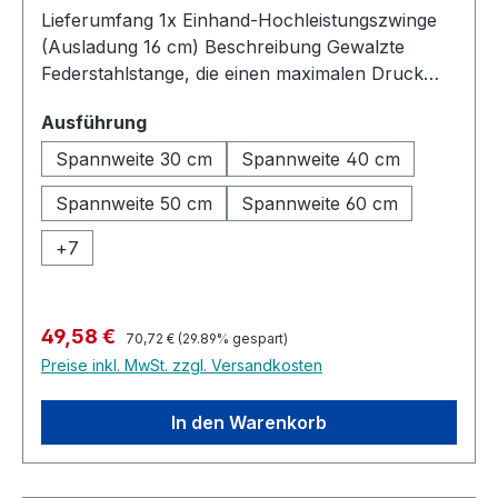
Lieferumfang 1x Einhand-Hochleistungszwinge
(Ausladung 16 cm) Beschreibung Gewalzte
Federstahlstange, die einen maximalen Druck
während der gesamten Arbeit hält. Backen aus
auswählen
Ausführung
Gusseisen mit Kugelgraphit. Verdeckte
Doppelgewindeschraube, die sowohl den Druck
Spannweite 30 cm
Spannweite 40 cm
als auch die Geschwindigkeit verdoppelt, mit
Spannweite 50 cm
Spannweite 60 cm
einer Schmierbohrung für optimale
Geschmeidigkeit und einem zerlegbaren,
+
7
austauschbaren, griffigen Handgriff. Die
Oberfläche der festen Klemmbacke ist gerillt, um
maximalen Grip auf abgewinkelten Werkstücken,
Regulärer Preis:
Verkaufspreis:
49,58 €
Rohren, etc. zu erreichen. Die bewegliche
70,72 €
(29.89% gespart)
Spannbacke wird dank der federbetätigten
Preise inkl. MwSt. zzgl. Versandkosten
Bremse an der Rückseite fest in Position
gehalten. Produktinformationen Spannweite: 30
In den Warenkorb
cm bis 300 cm Schiene: 40 mm x 10 mm
Spannnkraft bis zu 1000 kg Ausladung: 16 cm