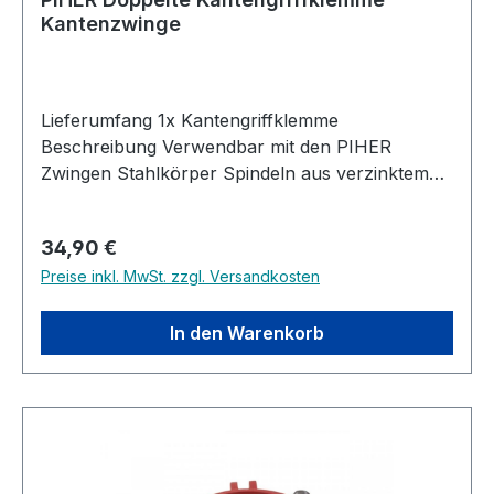
Kantenzwinge
Lieferumfang 1x Kantengriffklemme
Beschreibung Verwendbar mit den PIHER
Zwingen Stahlkörper Spindeln aus verzinktem
Stahl Buchenholzgriff Schutzkappen aus PE
Regulärer Preis:
34,90 €
Preise inkl. MwSt. zzgl. Versandkosten
In den Warenkorb