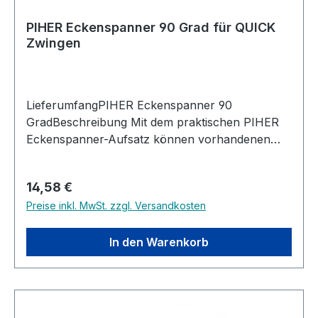
PIHER Eckenspanner 90 Grad für QUICK
Zwingen
LieferumfangPIHER Eckenspanner 90
GradBeschreibung Mit dem praktischen PIHER
Eckenspanner-Aufsatz können vorhandenen
QUICK Zwingen im Handumdrehen in
Eckenspanner für präzise 90°-Verbindungen
Regulärer Preis:
14,58 €
verwendet werden. Der nachrüstbare Aufsatz
Preise inkl. MwSt. zzgl. Versandkosten
wird einfach anstelle der vorhandenen
Schutzkappen auf die Zwinge aufgesteckt und
ermöglicht das schnelle, sichere und exakte
In den Warenkorb
Ausrichten von Werkstücken.Ideal für
Holzarbeiten, Möbelbau, Rahmenkonstruktionen
und Verleimarbeiten sorgt der Eckenspanner für
einen zuverlässigen Halt und eine präzise