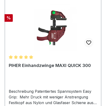
Geschütztes Gewinde Ergonomischer Griff
Hebelwirkung
Rabatt
%
Durchschnittliche Bewertung von 5 von 5 Sternen
PIHER Einhandzwinge MAXI QUICK 300
Beschreibung Patentiertes Spannsystem Easy
Grip: Mehr Druck mit weniger Anstrengung
Festkopf aus Nylon und Glasfaser Schiene aus