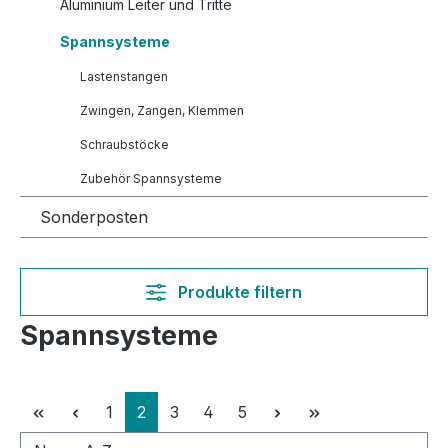
Aluminium Leiter und Tritte
Spannsysteme
Lastenstangen
Zwingen, Zangen, Klemmen
Schraubstöcke
Zubehör Spannsysteme
Sonderposten
Produkte filtern
Spannsysteme
Seite
Seite
Seite
Seite
Seite
1
2
3
4
5