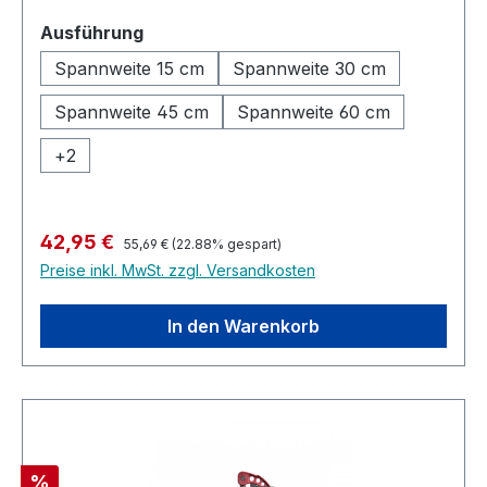
gehärtetem Stahl Leicht zum Spreizen
auswählen
Ausführung
einzustellen - umkehrbar mit nur einem Klick
Extra lange Schutzkappen Druckminderung
Spannweite 15 cm
Spannweite 30 cm
stufenweise in zwei Schritten
Spannweite 45 cm
Spannweite 60 cm
Produktinformationen Spannkraft bis zu 300 kg
Schiene: 20 x 5 mm Spannweite: 15 bis 125 cm
+
2
Ausladung: 9,4 cm
Regulärer Preis:
Verkaufspreis:
42,95 €
55,69 €
(22.88% gespart)
Preise inkl. MwSt. zzgl. Versandkosten
In den Warenkorb
Rabatt
%