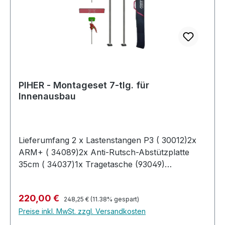
PIHER - Montageset 7-tlg. für
Innenausbau
Lieferumfang 2 x Lastenstangen P3 ( 30012)2x
ARM+ ( 34089)2x Anti-Rutsch-Abstützplatte
35cm ( 34037)1x Tragetasche (93049)
BeschreibungPraktisches, mobiles Montageset,
welches in einer Tragetasche transportiert
Regulärer Preis:
Verkaufspreis:
220,00 €
werden kann. patentierte Befestigungs-und
248,25 €
(11.38% gespart)
Preise inkl. MwSt. zzgl. Versandkosten
Justiertechnologieeinstellbar in verschiedenen
WinkelnAnti-Rutschunterlagen sorgen für