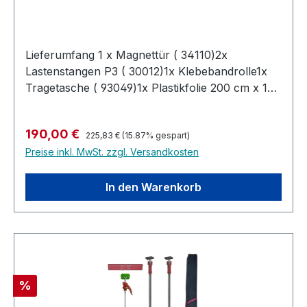
Lieferumfang 1 x Magnettür ( 34110)2x
Lastenstangen P3 ( 30012)1x Klebebandrolle1x
Tragetasche ( 93049)1x Plastikfolie 200 cm x 125
cm BeschreibungWiederverwendbarer
Antistaubschutz zum Abtrennen von Räumen
Regulärer Preis:
Verkaufspreis:
190,00 €
sowie zum Schutz vor Staub und Schutz bei
225,83 €
(15.87% gespart)
Preise inkl. MwSt. zzgl. Versandkosten
Renovierungsarbeiten.Technische
DatenGesamtgewicht: 8 kgLastenstange P3:
Höhe variabel einstellbar zwischen 155-290 cm;
In den Warenkorb
Belastbarkeit: bis zu 300 kg (bei vollem Auszug
bis zu 100 kg)
Rabatt
%