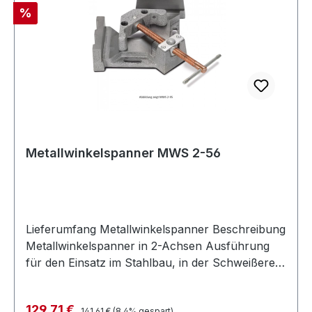
Rabatt
%
Metallwinkelspanner MWS 2-56
Lieferumfang Metallwinkelspanner Beschreibung
Metallwinkelspanner in 2-Achsen Ausführung
für den Einsatz im Stahlbau, in der Schweißerei
und Schlosserei stabile Backen und
Grundkörper aus Grauguss zum Halten,
Regulärer Preis:
Verkaufspreis:
129,71 €
141,61 €
(8.4% gespart)