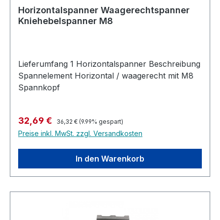
Horizontalspanner Waagerechtspanner
Kniehebelspanner M8
Lieferumfang 1 Horizontalspanner Beschreibung
Spannelement Horizontal / waagerecht mit M8
Spannkopf
Regulärer Preis:
Verkaufspreis:
32,69 €
36,32 €
(9.99% gespart)
Preise inkl. MwSt. zzgl. Versandkosten
In den Warenkorb