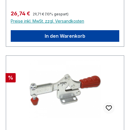
Regulärer Preis:
Verkaufspreis:
26,74 €
29,71 €
(10% gespart)
Preise inkl. MwSt. zzgl. Versandkosten
In den Warenkorb
Rabatt
%