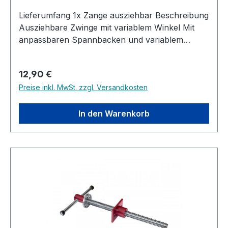
Lieferumfang 1x Zange ausziehbar Beschreibung
Ausziehbare Zwinge mit variablem Winkel Mit
anpassbaren Spannbacken und variablem
Winkel Kann auf bis zu 16 cm ausgezogen
werden Mit nur einem Finger leicht zu öffnen
Regulärer Preis:
12,90 €
Ergonomischer Anti-Rutsch-Haftgriff Material
Preise inkl. MwSt. zzgl. Versandkosten
aus Glasfaser und Nylon Druckplatten
hinterlassen keine Abdrücke Spannweite: 16 cm
Ausladung: 6 cm Länge: 21 cm
In den Warenkorb