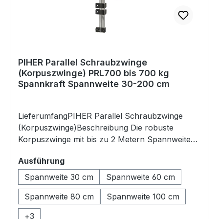
PIHER Parallel Schraubzwinge
(Korpuszwinge) PRL700 bis 700 kg
Spannkraft Spannweite 30-200 cm
LieferumfangPIHER Parallel Schraubzwinge
(Korpuszwinge)Beschreibung Die robuste
Korpuszwinge mit bis zu 2 Metern Spannweite
und einer Spannkraft von bis zu 700 kg ist die
auswählen
Ausführung
ideale Lösung für den professionellen Möbel-,
Innenausbau- und Holzbau. Dank der großen,
Spannweite 30 cm
Spannweite 60 cm
parallel geführten Spannbacken mit
Spannweite 80 cm
Spannweite 100 cm
nylonbeschichteten Auflageflächen wird der
Druck gleichmäßig verteilt und das Material
+
3