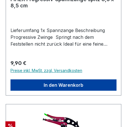
8,5 cm
Lieferumfang 1x Spannzange Beschreibung
Progressive Zwinge Springt nach dem
Feststellen nicht zurück Ideal für eine feine
Druckdosierung z.B. für zerbrechliches Glas
Sofortiges Zurückspringen nach
Regulärer Preis:
9,90 €
Hebelbetätigung, mit nur einem Finger leicht zu
Preise inkl. MwSt. zzgl. Versandkosten
öffnen Ergonomische Anti-Rutsch-Handgriffe
aus PE Druckplatten hinterlassen keine
Abdrücke Spannweite: 8,5 cm Ausladung: 8,5
In den Warenkorb
cm Länge: 22 cm
Rabatt
%