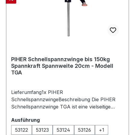
PIHER Schnellspannzwinge bis 150kg
Spannkraft Spannweite 20cm - Modell
TGA
Lieferumfang1x PIHER
SchnellspannzwingeBeschreibung Die PIHER
Schnellspannzwinge TGA ist eine vielseitige
Zange zum präzisen und sicheren vertikalen
auswählen
Ausführung
Spannen von Werkstücken auf Werkbänken /
Metalltischen mit Lochsystem. Ob in der Holz-
53122
53123
53124
53126
+
1