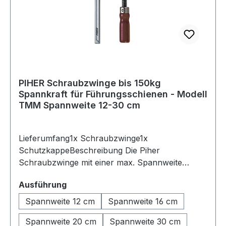
PIHER Schraubzwinge bis 150kg
Spannkraft für Führungsschienen - Modell
TMM Spannweite 12-30 cm
Lieferumfang1x Schraubzwinge1x
SchutzkappeBeschreibung Die Piher
Schraubzwinge mit einer max. Spannweite
zwischen 12 bis 30cm wurde speziell für die
auswählen
Ausführung
sichere Befestigung von Führungsschienen und
das Spannen schwer zugänglicher Werkstücke
Spannweite 12 cm
Spannweite 16 cm
entwickelt. Dank ihrer robusten Schiene aus
Spannweite 20 cm
Spannweite 30 cm
Ganzstahl und des Hohlprofils überzeugt sie