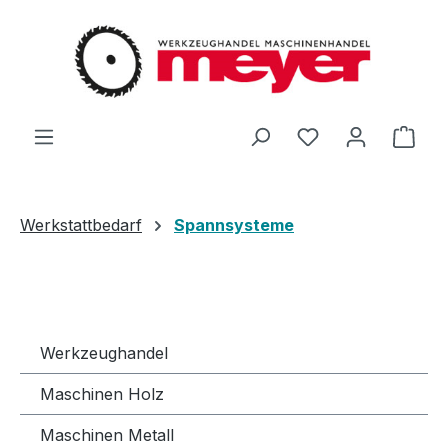
Zum Hauptinhalt springen
Du hast 0 Produ
Ware
Werkstattbedarf
Spannsysteme
Werkzeughandel
Maschinen Holz
Maschinen Metall