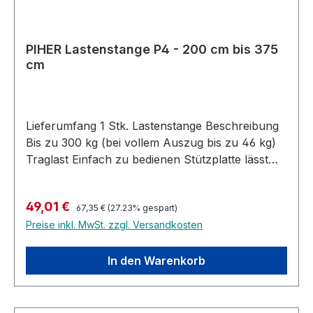
PIHER Lastenstange P4 - 200 cm bis 375
cm
Lieferumfang 1 Stk. Lastenstange Beschreibung
Bis zu 300 kg (bei vollem Auszug bis zu 46 kg)
Traglast Einfach zu bedienen Stützplatte lässt
sich auf verschiedene Winkel
einstellenKugelvorspannung erleichtert das
Regulärer Preis:
Verkaufspreis:
49,01 €
Arbeiten mit 15kg PressdruckStützen können
67,35 €
(27.23% gespart)
Preise inkl. MwSt. zzgl. Versandkosten
auch um 180° gedreht genutzt werdenZur
Druckerhöhung / anheben von Werkstücken
reicht eine einfache Drehung des
In den Warenkorb
Griffesumfangreiches Zubehör optional
verfügbar Produktinformationen Min - Max: 200
- 375 cm Gewicht: 3,18 kg Viele Namen - ein