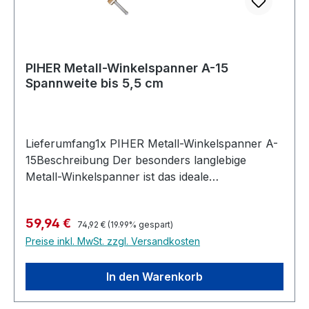
PIHER Metall-Winkelspanner A-15
Spannweite bis 5,5 cm
Lieferumfang1x PIHER Metall-Winkelspanner A-
15Beschreibung Der besonders langlebige
Metall-Winkelspanner ist das ideale
Spannwerkzeug für präzise Schweißarbeiten
und die exakte Ausrichtung von Metallprofilen,
Regulärer Preis:
Verkaufspreis:
59,94 €
Rohren und Werkstücken verschiedenster
74,92 €
(19.99% gespart)
Preise inkl. MwSt. zzgl. Versandkosten
Materialien. Die robuste Konstruktion sorgt für
hohe Stabilität und eine zuverlässige Spannkraft
auch bei anspruchsvollen Anwendungen in
In den Warenkorb
Werkstatt, Schlosserei oder Metallbau. Die