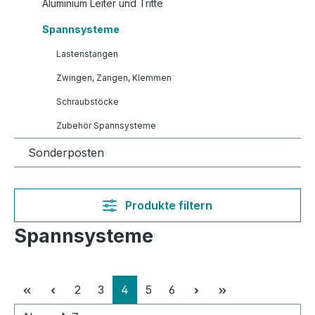
Aluminium Leiter und Tritte
Spannsysteme
Lastenstangen
Zwingen, Zangen, Klemmen
Schraubstöcke
Zubehör Spannsysteme
Sonderposten
Produkte filtern
Spannsysteme
Seite
Seite
Seite
Seite
Seite
2
3
4
5
6