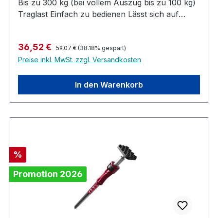
Bis zu 300 kg (bei vollem Auszug bis zu 100 kg)
Traglast Einfach zu bedienen Lässt sich auf
verschiedene Winkel einstellen
Produktinformationen Min - Max: 155 - 290 cm
Regulärer Preis:
Verkaufspreis:
36,52 €
Gewicht: 2,61 kg
59,07 €
(38.18% gespart)
Preise inkl. MwSt. zzgl. Versandkosten
In den Warenkorb
Rabatt
%
Promotion 2026