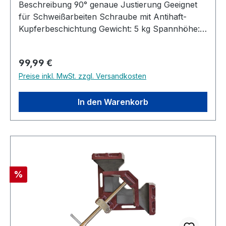
Beschreibung 90° genaue Justierung Geeignet
für Schweißarbeiten Schraube mit Antihaft-
Kupferbeschichtung Gewicht: 5 kg Spannhöhe:
3,5 cm Spannweite: bis 8,5 cm
Regulärer Preis:
99,99 €
Preise inkl. MwSt. zzgl. Versandkosten
In den Warenkorb
Rabatt
%