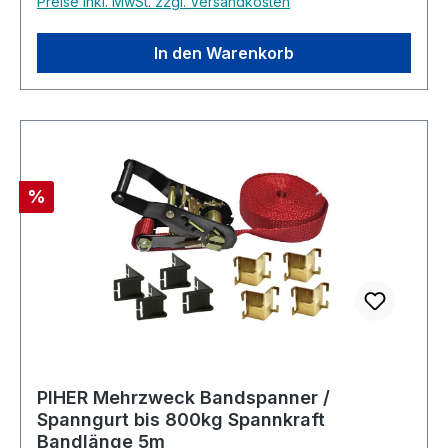
Preise inkl. MwSt. zzgl. Versandkosten
In den Warenkorb
Rabatt
%
PIHER Mehrzweck Bandspanner /
Spanngurt bis 800kg Spannkraft
Bandlänge 5m