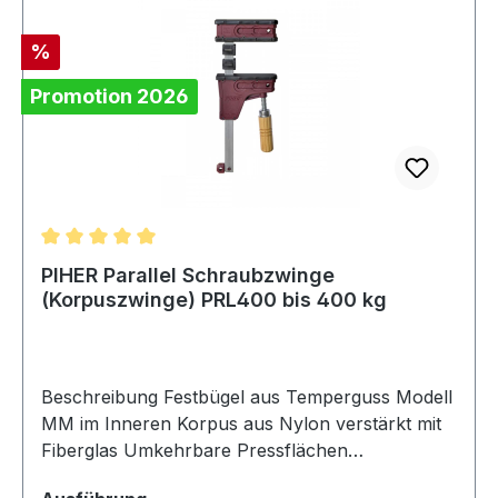
Bauweise für einfachen Transport und
Rabatt
%
AufbewahrungIdeal für Schweißarbeiten,
Metallbau, Reparaturen und Montagearbeiten
Promotion 2026
Technische DatenGripzangeSpannweite: 6,7
cmAusladung: 5,6 cmGesamtlänge: 25,4
cmGewicht: 0,71 kgMobiler
SchraubstockSpannweite: 6 cmAusladung: 2,7
cmGesamtlänge: 13-19 cmGewicht: 0,24 kg
Durchschnittliche Bewertung von 5 von 5 Sternen
PIHER Parallel Schraubzwinge
(Korpuszwinge) PRL400 bis 400 kg
Beschreibung Festbügel aus Temperguss Modell
MM im Inneren Korpus aus Nylon verstärkt mit
Fiberglas Umkehrbare Pressflächen
Austauschbare Schutzkappen Ergonomischer