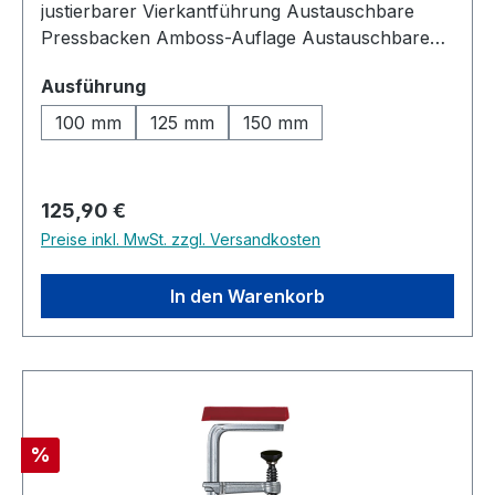
verkupferter
justierbarer Vierkantführung Austauschbare
DruckschwenkkopfGewindedurchmesser:
Pressbacken Amboss-Auflage Austauschbare
16,22,28 mmSpannweite: 20 cmSpannkraft: 150
Pressbacken aus Aluminium magnetisch
kgAusladung: 10/16 cm
auswählen
Ausführung
Hinweis: Ausführung OHNE Rohrspannbacken
100 mm
125 mm
150 mm
Regulärer Preis:
125,90 €
Preise inkl. MwSt. zzgl. Versandkosten
In den Warenkorb
Rabatt
%