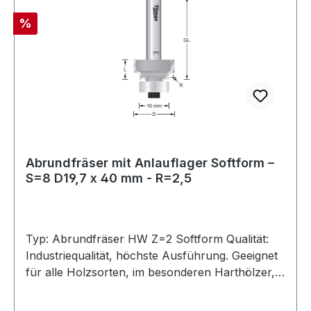
kleinem Kugellager zum Einsatz auf elektro- und
Rabatt
%
luftbetriebenen Kantenrundern mit
Führungsteller. Allgemeine Information : Sollten
Sie Ihren gesuchten Abrundfräser Softform
nicht im Standardsortiment finden, fragen Sie
direkt bei uns an. Wir fertigen jeden benötigten
Fräser nach Ihren Wünschen.Maximal zulässige
Drehzahl: 24.000 U/min
Abrundfräser mit Anlauflager Softform –
S=8 D19,7 x 40 mm - R=2,5
Typ: Abrundfräser HW Z=2 Softform Qualität:
Industriequalität, höchste Ausführung. Geeignet
für alle Holzsorten, im besonderen Harthölzer,
MDF, Multiplex, bedingt auch in Kunststoffe und
belegte Materialien. Hochleistungs-Abrundfräser