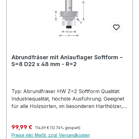
Führungsteller. Allgemeine Information : Sollten
Sie Ihren gesuchten Abrundfräser Softform
nicht im Standardsortiment finden, fragen Sie
direkt bei uns an. Wir fertigen jeden benötigten
Fräser nach Ihren Wünschen.Maximal zulässige
Drehzahl: 24.000 U/min
Abrundfräser mit Anlauflager Softform –
S=8 D22 x 48 mm - R=2
Typ: Abrundfräser HW Z=2 Softform Qualität:
Industriequalität, höchste Ausführung. Geeignet
für alle Holzsorten, im besonderen Harthölzer,
MDF, Multiplex, bedingt auch in Kunststoffe und
belegte Materialien. Hochleistungs-Abrundfräser
Regulärer Preis:
Verkaufspreis:
99,99 €
mit Anlauflager, Hartmetall bestücktfür die
114,59 €
(12.74% gespart)
Preise inkl. MwSt. zzgl. Versandkosten
Industrielle Nutzung. Höchste