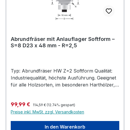
nicht im Standardsortiment finden, fragen Sie
direkt bei uns an. Wir fertigen jeden benötigten
Fräser nach Ihren Wünschen.Maximal zulässige
Drehzahl: 24.000 U/min
Abrundfräser mit Anlauflager Softform –
S=8 D23 x 48 mm - R=2,5
Typ: Abrundfräser HW Z=2 Softform Qualität:
Industriequalität, höchste Ausführung. Geeignet
für alle Holzsorten, im besonderen Harthölzer,
MDF, Multiplex, bedingt auch in Kunststoffe und
belegte Materialien. Hochleistungs-Abrundfräser
Regulärer Preis:
Verkaufspreis:
99,99 €
mit Anlauflager, Hartmetall bestücktfür die
114,59 €
(12.74% gespart)
Preise inkl. MwSt. zzgl. Versandkosten
Industrielle Nutzung. Höchste
Standzeit. Abrundfräser mit verlängerten und
auslaufenden Schneiden. Dies verhindert, dass
In den Warenkorb