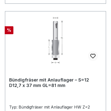
Standzeit. Allgemeine Information : Sollten Sie
Ihren Fräser nicht im Standardsortiment finden,
fragen Sie direkt bei uns an. Wir fertigen jeden
benötigten Fräser nach Ihren
Wünschen.Maximal zulässige Drehzahl: 24.000
Rabatt
%
U/min
Bündigfräser mit Anlauflager – S=12
D12,7 x 37 mm GL=81 mm
Typ: Bündigfräser mit Anlauflager HW Z=2