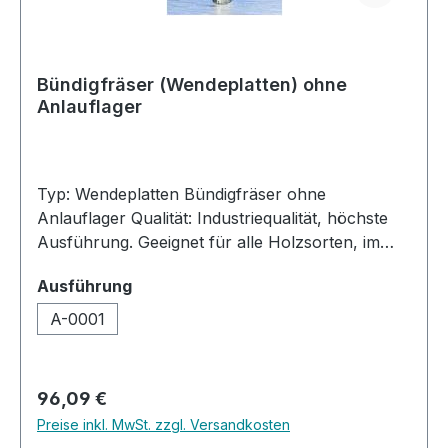
Bündigfräser (Wendeplatten) ohne
Anlauflager
Typ: Wendeplatten Bündigfräser ohne
Anlauflager Qualität: Industriequalität, höchste
Ausführung. Geeignet für alle Holzsorten, im
besonderen Harthölzer, MDF, Multiplex, bedingt
auswählen
Ausführung
auch in Kunststoffe und belegte Materialien.
Ausführung: Bündigfräser mit Wendeplatten
A-0001
ohne Anlauflager für beschichtete Platten,
Vollhölzer und Holzwerkstoffe. Hochleistungs-
Bündigfräser, Hartmetall bestückt für die
Regulärer Preis:
96,09 €
Industrielle Nutzung. Höchste Standzeit. Artikel
Preise inkl. MwSt. zzgl. Versandkosten
Durchmesser durchmesser A° Länge 1 Länge 2