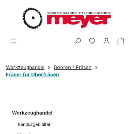
Zum Hauptinhalt springen
Du hast 0 Produ
Ware
Werkzeughandel
Bohren / Fräsen
Fräser für Oberfräsen
Werkzeughandel
Bandsägeblätter