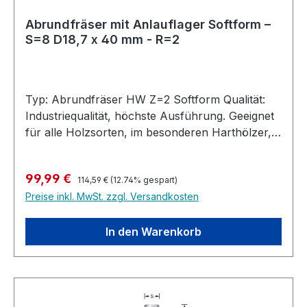
Abrundfräser mit Anlauflager Softform –
S=8 D18,7 x 40 mm - R=2
Typ: Abrundfräser HW Z=2 Softform Qualität:
Industriequalität, höchste Ausführung. Geeignet
für alle Holzsorten, im besonderen Harthölzer,
MDF, Multiplex, bedingt auch in Kunststoffe und
belegte Materialien. Hochleistungs-Abrundfräser
Regulärer Preis:
Verkaufspreis:
99,99 €
mit Anlauflager, Hartmetall bestücktfür die
114,59 €
(12.74% gespart)
Preise inkl. MwSt. zzgl. Versandkosten
Industrielle Nutzung. Höchste
Standzeit. Abrundfräser mit verlängerten und
auslaufenden Schneiden. Dies verhindert, dass
In den Warenkorb
sich Klebstoffreste zwischen Schneiden und
Anlauflager festsetzen und zu hohe
Temperaturen entstehen. Für Handmaschinen
mit kleiner Telleröffnung:Abrundfräser mit extra