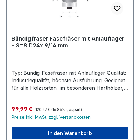
Bündigfräser Fasefräser mit Anlauflager
– S=8 D24x 9/14 mm
Typ: Bündig-Fasefräser mit Anlauflager Qualität:
Industriequalität, höchste Ausführung. Geeignet
für alle Holzsorten, im besonderen Harthölzer,
MDF, Multiplex, bedingt auch in Kunststoffe und
belegte Materialien. Ausführung: Bündig-
Regulärer Preis:
Verkaufspreis:
99,99 €
Fasefräser zum Bearbeiten von beschichteten
120,27 €
(16.86% gespart)
Preise inkl. MwSt. zzgl. Versandkosten
Platten, Fasenstärke bis zu 4 mm.
Hochleistungs- Bündig-Fasefräser, Hartmetall
bestückt für die Industrielle Nutzung. Höchste
In den Warenkorb