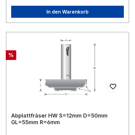
stationäre Maschinen - nicht für
Handoberfräsen. Hochleistungs-Abplattfräser
In den Warenkorb
Hartmetall bestückt für die Industrielle Nutzung.
Höchste Standzeit.
Rabatt
%
Abplattfräser HW S=12mm D=50mm
GL=55mm R=6mm