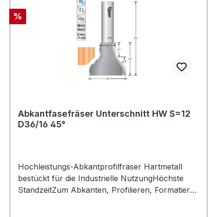
Rabatt
%
Abkantfasefräser Unterschnitt HW S=12
D36/16 45°
Hochleistungs-Abkantprofilfräser Hartmetall
bestückt für die Industrielle NutzungHöchste
StandzeitZum Abkanten, Profilieren, Formatieren
in einem
ArbeitsgangUmfangschneidendRechtslaufHandv