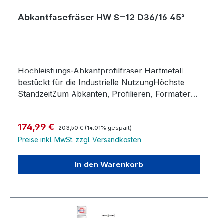
Abkantfasefräser HW S=12 D36/16 45°
Hochleistungs-Abkantprofilfräser Hartmetall
bestückt für die Industrielle NutzungHöchste
StandzeitZum Abkanten, Profilieren, Formatieren
in einem
ArbeitsgangUmfangschneidendRechtslaufHandv
Regulärer Preis:
Verkaufspreis:
174,99 €
orschub Industriequalität, höchste
203,50 €
(14.01% gespart)
Preise inkl. MwSt. zzgl. Versandkosten
AusführungGeeignet für alle Holzsorten, im
besonderen Harthölzer, MDF, Multiplex, bedingt
auch in Kunststoffe und belegte
In den Warenkorb
Materialien.Abkantprofilfräser HW Z=2Maximal
zulässige Drehzahl: 18.000 U/min