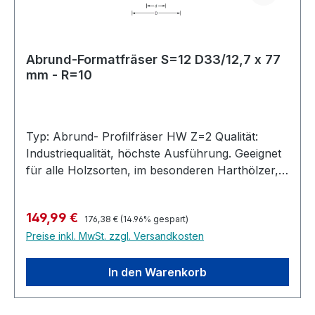
Abrund-Formatfräser S=12 D33/12,7 x 77
mm - R=10
Typ: Abrund- Profilfräser HW Z=2 Qualität:
Industriequalität, höchste Ausführung. Geeignet
für alle Holzsorten, im besonderen Harthölzer,
MDF, Multiplex, bedingt auch in Kunststoffe und
belegte Materialien. Ausführung: Abrundfräser
Regulärer Preis:
Verkaufspreis:
149,99 €
Stirn- und umfangschneidend. Zum Abrunden
176,38 €
(14.96% gespart)
Preise inkl. MwSt. zzgl. Versandkosten
und Formatieren in einem Arbeitsgang. Für
Hand- und CNC Maschinen geeignet.
Handvorschub. Rechtslauf. Hochleistungs-
In den Warenkorb
Abrundfräser mit Anlauflager, Hartmetall
bestückt für die Industrielle Nutzung. Höchste