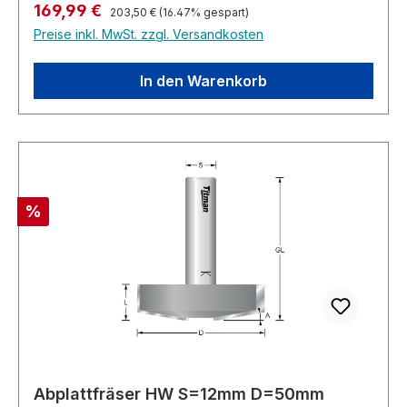
Regulärer Preis:
Verkaufspreis:
169,99 €
orschub Industriequalität, höchste
203,50 €
(16.47% gespart)
Preise inkl. MwSt. zzgl. Versandkosten
AusführungGeeignet für alle Holzsorten, im
besonderen Harthölzer, MDF, Multiplex, bedingt
auch in Kunststoffe und belegte
In den Warenkorb
Materialien.Abkantprofilfräser HW Z=2Maximal
zulässige Drehzahl: 18.000 U/min
Rabatt
%
Abplattfräser HW S=12mm D=50mm