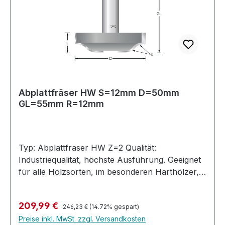
Abplattfräser HW S=12mm D=50mm
GL=55mm R=12mm
Typ: Abplattfräser HW Z=2 Qualität:
Industriequalität, höchste Ausführung. Geeignet
für alle Holzsorten, im besonderen Harthölzer,
MDF, Multiplex, bedingt auch in Kunststoffe und
belegte Materialien. Ausführung: Zum Abplatten
Regulärer Preis:
Verkaufspreis:
209,99 €
von Türfüllungen. Stirn- und umfangschneidend,
246,23 €
(14.72% gespart)
Preise inkl. MwSt. zzgl. Versandkosten
jedoch nicht bohrschneidend. Zulässig nur für