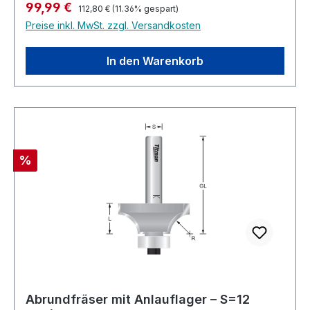
Regulärer Preis:
Verkaufspreis:
99,99 €
112,80 €
(11.36% gespart)
Preise inkl. MwSt. zzgl. Versandkosten
In den Warenkorb
Rabatt
%
Abrundfräser mit Anlauflager – S=12