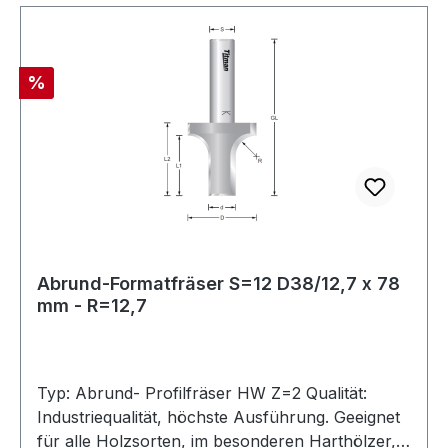
Standzeit. Allgemeine Information : Sollten Sie
Ihren gesuchten Abrundfräser nicht im
Standardsortiment finden, fragen Sie direkt bei
Rabatt
%
uns an. Wir fertigen jeden benötigten Fräser
nach Ihren Wünschen.Maximal zulässige
Drehzahl:Ø 1 mm - 25 mm: 24.000 U/minØ 26
mm - 50 mm : 18.000 U/min
Abrund-Formatfräser S=12 D38/12,7 x 78
mm - R=12,7
Typ: Abrund- Profilfräser HW Z=2 Qualität:
Industriequalität, höchste Ausführung. Geeignet
für alle Holzsorten, im besonderen Harthölzer,