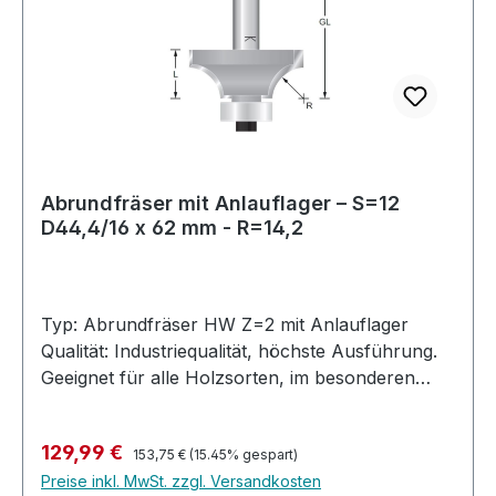
Drehzahlen:Ø 1 mm - 25 mm: 24.000 U/minØ 26
mm - 50 mm: 18.000 U/minØ 51 mm - 75 mm:
16.000 U/minØ 76 mm - 100 mm: 12.000 U/min
Abrundfräser mit Anlauflager – S=12
D44,4/16 x 62 mm - R=14,2
Typ: Abrundfräser HW Z=2 mit Anlauflager
Qualität: Industriequalität, höchste Ausführung.
Geeignet für alle Holzsorten, im besonderen
Harthölzer, MDF, Multiplex, bedingt auch in
Kunststoffe und belegte Materialien. Ausführung:
Regulärer Preis:
Verkaufspreis:
129,99 €
Profilfräser mit 2 Anlauflagern. Abrunden mit
153,75 €
(15.45% gespart)
Preise inkl. MwSt. zzgl. Versandkosten
16mm und Viertelstab mit 12.7 mm Anlauflager.