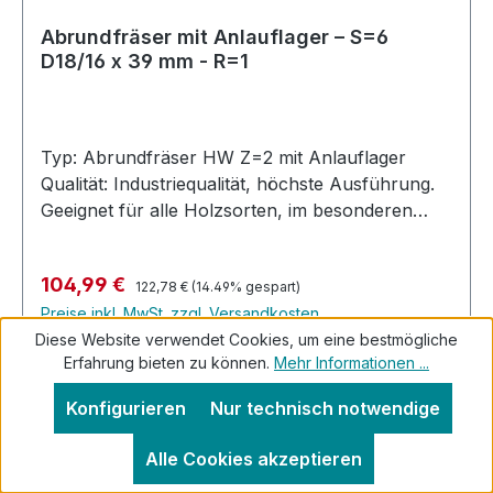
Abrundfräser mit Anlauflager – S=6
D18/16 x 39 mm - R=1
Typ: Abrundfräser HW Z=2 mit Anlauflager
Qualität: Industriequalität, höchste Ausführung.
Geeignet für alle Holzsorten, im besonderen
Harthölzer, MDF, Multiplex, bedingt auch in
Kunststoffe und belegte Materialien. Ausführung:
Regulärer Preis:
Verkaufspreis:
104,99 €
Profilfräser mit 2 Anlauflagern. Abrunden mit
122,78 €
(14.49% gespart)
Preise inkl. MwSt. zzgl. Versandkosten
16mm und Viertelstab mit 12.7 mm Anlauflager.
Diese Website verwendet Cookies, um eine bestmögliche
Rechtslauf, Handvorschub. Hochleistungs-
Erfahrung bieten zu können.
Mehr Informationen ...
Abrundfräser mit Anlauflager, Hartmetall
In den Warenkorb
bestückt für die Industrielle Nutzung. Höchste
Konfigurieren
Nur technisch notwendige
Standzeit. Allgemeine Information : Sollten Sie
Ihren gesuchten Abrundfräser nicht im
Alle Cookies akzeptieren
Standardsortiment finden, fragen Sie direkt bei