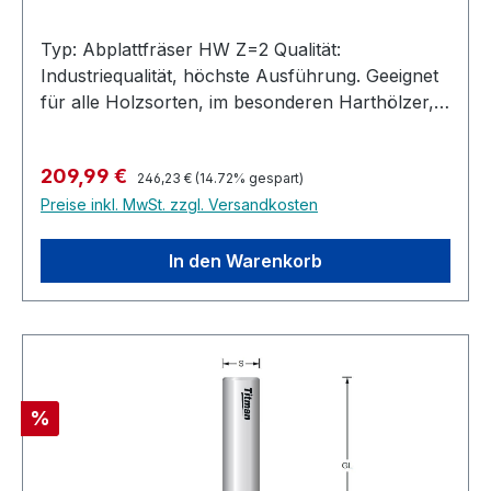
Typ: Abplattfräser HW Z=2 Qualität:
Industriequalität, höchste Ausführung. Geeignet
für alle Holzsorten, im besonderen Harthölzer,
MDF, Multiplex, bedingt auch in Kunststoffe und
belegte Materialien. Ausführung: Zum Abplatten
Regulärer Preis:
Verkaufspreis:
209,99 €
von Türfüllungen. Stirn- und umfangschneidend,
246,23 €
(14.72% gespart)
Preise inkl. MwSt. zzgl. Versandkosten
jedoch nicht bohrschneidend. Zulässig nur für
stationäre Maschinen - nicht für
Handoberfräsen. Hochleistungs-Abplattfräser
In den Warenkorb
Hartmetall bestückt für die Industrielle Nutzung.
Höchste Standzeit.
Rabatt
%