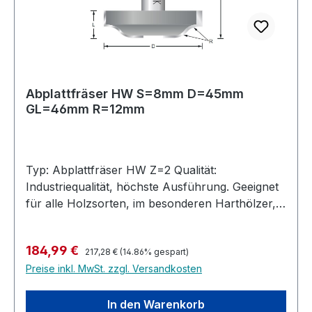
Abplattfräser HW S=8mm D=45mm
GL=46mm R=12mm
Typ: Abplattfräser HW Z=2 Qualität:
Industriequalität, höchste Ausführung. Geeignet
für alle Holzsorten, im besonderen Harthölzer,
MDF, Multiplex, bedingt auch in Kunststoffe und
belegte Materialien. Ausführung: Zum Abplatten
Regulärer Preis:
Verkaufspreis:
184,99 €
von Türfüllungen. Stirn- und umfangschneidend,
217,28 €
(14.86% gespart)
Preise inkl. MwSt. zzgl. Versandkosten
jedoch nicht bohrschneidend. Zulässig nur für
stationäre Maschinen - nicht für
Handoberfräsen. Hochleistungs-Abplattfräser
In den Warenkorb