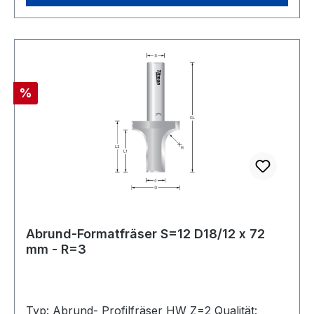
Hartmetall bestückt für die Industrielle Nutzung.
Höchste Standzeit.
Rabatt
%
Abrund-Formatfräser S=12 D18/12 x 72
mm - R=3
Typ: Abrund- Profilfräser HW Z=2 Qualität: