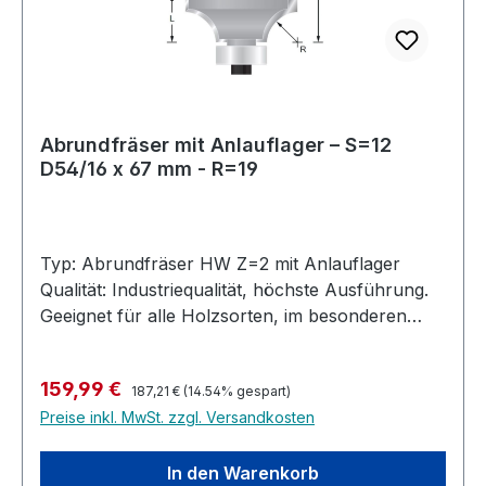
16.000 U/minØ 76 mm - 100 mm: 12.000 U/min
Abrundfräser mit Anlauflager – S=12
D54/16 x 67 mm - R=19
Typ: Abrundfräser HW Z=2 mit Anlauflager
Qualität: Industriequalität, höchste Ausführung.
Geeignet für alle Holzsorten, im besonderen
Harthölzer, MDF, Multiplex, bedingt auch in
Kunststoffe und belegte Materialien. Ausführung:
Regulärer Preis:
Verkaufspreis:
159,99 €
Profilfräser mit 2 Anlauflagern. Abrunden mit
187,21 €
(14.54% gespart)
Preise inkl. MwSt. zzgl. Versandkosten
16mm und Viertelstab mit 12.7 mm Anlauflager.
Rechtslauf, Handvorschub. Hochleistungs-
Abrundfräser mit Anlauflager, Hartmetall
In den Warenkorb