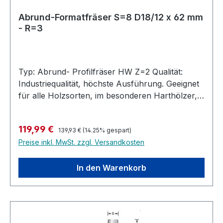
Abrund-Formatfräser S=8 D18/12 x 62 mm
- R=3
Typ: Abrund- Profilfräser HW Z=2 Qualität:
Industriequalität, höchste Ausführung. Geeignet
für alle Holzsorten, im besonderen Harthölzer,
MDF, Multiplex, bedingt auch in Kunststoffe und
belegte Materialien. Ausführung: Abrundfräser
Regulärer Preis:
Verkaufspreis:
119,99 €
Stirn- und umfangschneidend. Zum Abrunden
139,93 €
(14.25% gespart)
Preise inkl. MwSt. zzgl. Versandkosten
und Formatieren in einem Arbeitsgang. Für
Hand- und CNC Maschinen geeignet.
Handvorschub. Rechtslauf. Hochleistungs-
In den Warenkorb
Abrundfräser mit Anlauflager, Hartmetall
bestückt für die Industrielle Nutzung. Höchste
Standzeit. Allgemeine Information : Sollten Sie
Ihren gesuchten Abrundfräser nicht im