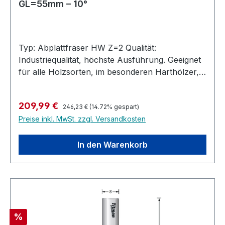
GL=55mm – 10°
Typ: Abplattfräser HW Z=2 Qualität:
Industriequalität, höchste Ausführung. Geeignet
für alle Holzsorten, im besonderen Harthölzer,
MDF, Multiplex, bedingt auch in Kunststoffe und
belegte Materialien. Ausführung: Zum Abplatten
Regulärer Preis:
Verkaufspreis:
209,99 €
von Türfüllungen. Stirn- und umfangschneidend,
246,23 €
(14.72% gespart)
Preise inkl. MwSt. zzgl. Versandkosten
jedoch nicht bohrschneidend. Zulässig nur für
stationäre Maschinen - nicht für
Handoberfräsen. Hochleistungs-Abplattfräser
In den Warenkorb
Hartmetall bestückt für die Industrielle Nutzung.
Höchste Standzeit.
Rabatt
%