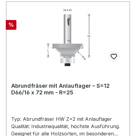
Ihren gesuchten Abrundfräser nicht im
Standardsortiment finden, fragen Sie direkt bei
uns an. Wir fertigen jeden benötigten Fräser
Rabatt
%
nach Ihren Wünschen.Maximal zulässige
Drehzahlen:Ø 1 mm - 25 mm: 24.000 U/minØ 26
mm - 50 mm: 18.000 U/minØ 51 mm - 75 mm:
16.000 U/minØ 76 mm - 100 mm: 12.000 U/min
Abrundfräser mit Anlauflager – S=12
D66/16 x 72 mm - R=25
Typ: Abrundfräser HW Z=2 mit Anlauflager
Qualität: Industriequalität, höchste Ausführung.
Geeignet für alle Holzsorten, im besonderen