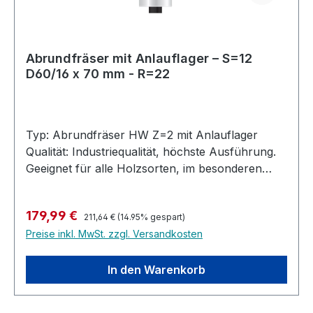
Abrundfräser mit Anlauflager – S=12
D60/16 x 70 mm - R=22
Typ: Abrundfräser HW Z=2 mit Anlauflager
Qualität: Industriequalität, höchste Ausführung.
Geeignet für alle Holzsorten, im besonderen
Harthölzer, MDF, Multiplex, bedingt auch in
Kunststoffe und belegte Materialien. Ausführung:
Regulärer Preis:
Verkaufspreis:
179,99 €
Profilfräser mit 2 Anlauflagern. Abrunden mit
211,64 €
(14.95% gespart)
Preise inkl. MwSt. zzgl. Versandkosten
16mm und Viertelstab mit 12.7 mm Anlauflager.
Rechtslauf, Handvorschub. Hochleistungs-
Abrundfräser mit Anlauflager, Hartmetall
In den Warenkorb
bestückt für die Industrielle Nutzung. Höchste
Standzeit. Allgemeine Information : Sollten Sie