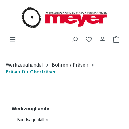
Zum Hauptinhalt springen
Du hast 0 Produ
Ware
Werkzeughandel
Bohren / Fräsen
Fräser für Oberfräsen
Werkzeughandel
Bandsägeblätter