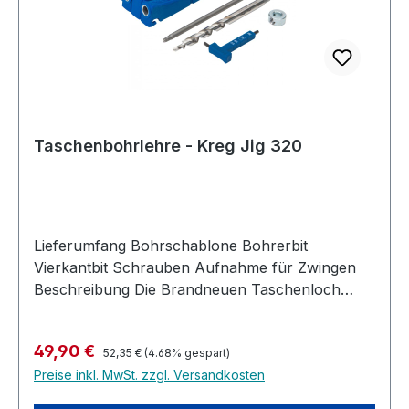
Taschenbohrlehre - Kreg Jig 320
Lieferumfang Bohrschablone Bohrerbit
Vierkantbit Schrauben Aufnahme für Zwingen
Beschreibung Die Brandneuen Taschenloch
Bohrschablonen der KREG® 300-Serie sind mit
Funktionen ausgestattet, die es jedem leicht
Regulärer Preis:
Verkaufspreis:
49,90 €
machen, sie zu verwenden - egal, ob Sie Ihr
52,35 €
(4.68% gespart)
Preise inkl. MwSt. zzgl. Versandkosten
erstes Projekt realisieren oder schon sehr
erfahren sind. Mit zwei neuen Modellen und