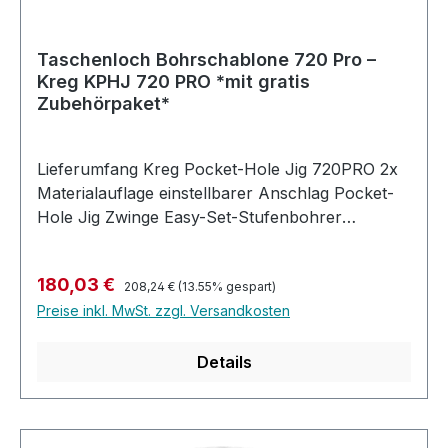
Qualitätsniveau. Und mit den
integrierten Zubehörhalter sind Bits und Bohrer
immer griffbereit.
Taschenloch Bohrschablone 720 Pro –
Kreg KPHJ 720 PRO *mit gratis
Zubehörpaket*
Lieferumfang Kreg Pocket-Hole Jig 720PRO 2x
Materialauflage einstellbarer Anschlag Pocket-
Hole Jig Zwinge Easy-Set-Stufenbohrer
inklusive Tiefenanschlag 2x Vierkant Bit
(76mm und 152mm) Materialstärkemesslehre
Regulärer Preis:
Verkaufspreis:
180,03 €
inklusive Sechskantschlüssel Absaugadapter
208,24 €
(13.55% gespart)
Preise inkl. MwSt. zzgl. Versandkosten
160x Kreg®-Taschenlochschrauben und ein
Projektplan Beschreibung Der Kreg Pocket-Hole
Jig 720PRO ist die bisher fortschrittlichste
Details
Taschenlochbohrschablone von Kreg® mit
Funktionen, die die Umsetzung von
Projekten unglaublich effizient machen. Die