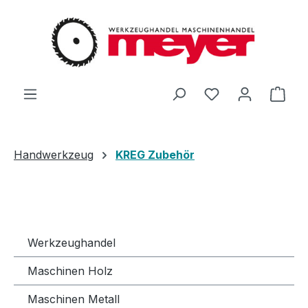
Zum Hauptinhalt springen
Du hast 0 Produ
Ware
Handwerkzeug
KREG Zubehör
Werkzeughandel
Maschinen Holz
Maschinen Metall