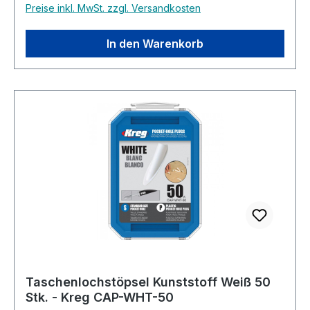
Preise inkl. MwSt. zzgl. Versandkosten
(vier Arten in Standardgröße, zwei Arten in
Mikro). Weiße Kunststoffstöpsel in
Standardgröße sind für laminierte Oberflächen
In den Warenkorb
erhältlich.
Taschenlochstöpsel Kunststoff Weiß 50
Stk. - Kreg CAP-WHT-50