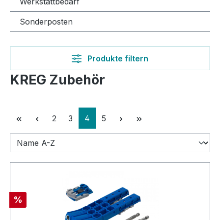
Werkstattbedarf
Sonderposten
Produkte filtern
KREG Zubehör
Seite
Seite
Seite
Seite
2
3
4
5
Rabatt
%