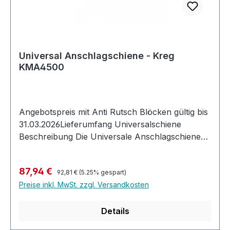
Universal Anschlagschiene - Kreg
KMA4500
Angebotspreis mit Anti Rutsch Blöcken gültig bis
31.03.2026Lieferumfang Universalschiene
Beschreibung Die Universale Anschlagschiene
von Kreg ermöglicht es Plattenmaterial einfach
und präzise zuzuschneiden. Material bis zu
Regulärer Preis:
Verkaufspreis:
87,94 €
121cm ist kein Problem, egal ob sie den Zuschnitt
92,81 €
(5.25% gespart)
Preise inkl. MwSt. zzgl. Versandkosten
mit einer Handkreis- oder Tauchsäge, einer
Stichsäge oder mit einer Oberfräse durchführen.
Dieses geführte Schneiden macht es einfacher
Details
denn je zu sehen, wo genau die Schnittkante