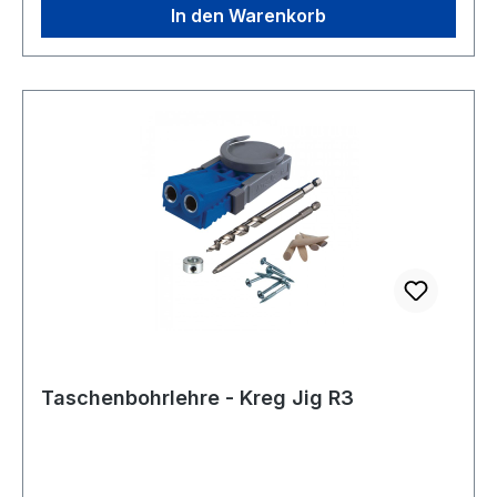
einer Vielzahl von Zubehörteilen bietet die Kreg®
In den Warenkorb
300-Serie die gewünschte Einfachheit,
Vielseitigkeit und Bequemlichkeit sowie die
Langlebigkeit, dass Sie von Kreg - der Nummer 1
unter den Taschenlochhersteller Marken -
erwarten. Was machen die Bohrlehren: Mit den
Taschenlochvorrichtungen der Kreg® 300-Serie
können Holzprojekte mit Taschenloch
Bohrungen schnell und einfach umgesetzt
werden. Mit der Kreg-Taschenlochlehre können
Sie das Taschenloch in Weichholz, Hartholz und
anderen Verbundwerkstoffen mit einem
handelsüblichen Akkuschrauber in der richtigen
Position und im richtigen Winkel bohren.
Anschließend können Sie die Werkstücke mit
Taschenbohrlehre - Kreg Jig R3
einer Kreg-Taschenlochschraube
zusammenfügen. Die Pocket-Hole Jigs der
300er-Serie von Kreg® eignen sich auch
hervorragend für Reparaturen an fast allen