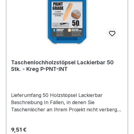
Taschenlochholzstöpsel Lackierbar 50
Stk. - Kreg P-PNT-INT
Lieferumfang 50 Holzstöpsel Lackierbar
Beschreibung In Fällen, in denen Sie
Taschenlöcher an Ihrem Projekt nicht verbergen
oder sogar dekorativ betonen wollen,
verwenden Sie Kreg-Taschenlochholzstöpsel.
Regulärer Preis:
9,51 €
Holzstöpsel sind aus massivem Holz erhältlich