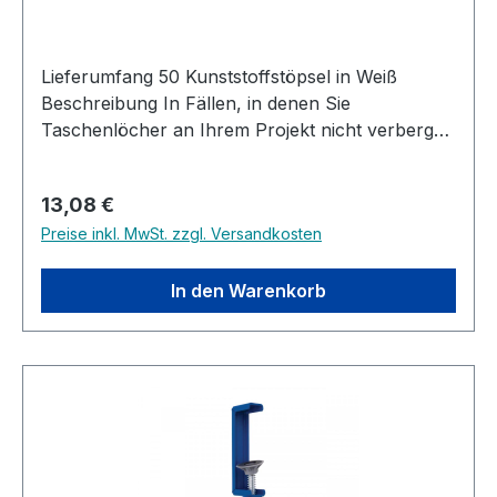
Lieferumfang 50 Kunststoffstöpsel in Weiß
Beschreibung In Fällen, in denen Sie
Taschenlöcher an Ihrem Projekt nicht verbergen
oder sogar dekorativ betonen wollen,
verwenden Sie Kreg-Taschenlochholzstöpsel.
Regulärer Preis:
13,08 €
Holzstöpsel sind aus massivem Holz erhältlich
Preise inkl. MwSt. zzgl. Versandkosten
(vier Arten in Standardgröße, zwei Arten in
Mikro). Weiße Kunststoffstöpsel in
Standardgröße sind für laminierte Oberflächen
In den Warenkorb
erhältlich.