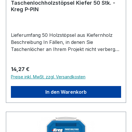
Taschenlochholzstöpsel Kiefer 50 Stk. -
Kreg P-PIN
Lieferumfang 50 Holzstöpsel aus Kiefernholz
Beschreibung In Fällen, in denen Sie
Taschenlöcher an Ihrem Projekt nicht verbergen
oder sogar dekorativ betonen wollen,
verwenden Sie Kreg-Taschenlochholzstöpsel.
Regulärer Preis:
14,27 €
Holzstöpsel sind aus massivem Holz erhältlich
Preise inkl. MwSt. zzgl. Versandkosten
(vier Arten in Standardgröße, zwei Arten in
Mikro). Weiße Kunststoffstöpsel in
Standardgröße sind für laminierte Oberflächen
In den Warenkorb
erhältlich.