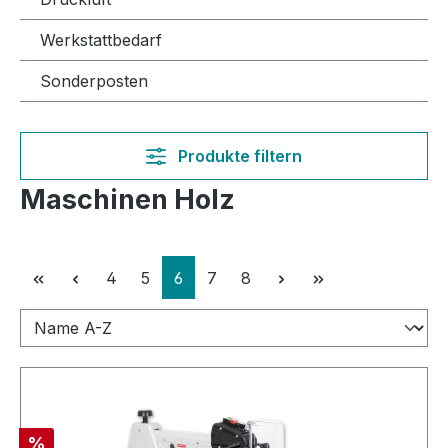
Werkstattbedarf
Sonderposten
Produkte filtern
Maschinen Holz
Seite
Seite
Seite
Seite
Seite
4
5
6
7
8
Rabatt
%