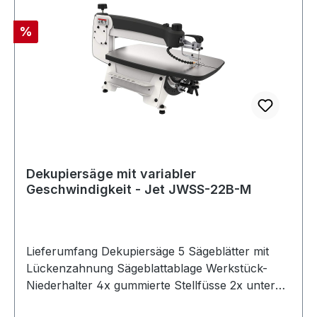
Augenschutz, Staub-Abblassystem und
Rabatt
%
Werkstückniederhalter für eine sichere
Verwendung
Dekupiersäge mit variabler
Geschwindigkeit - Jet JWSS-22B-M
Lieferumfang Dekupiersäge 5 Sägeblätter mit
Lückenzahnung Sägeblattablage Werkstück-
Niederhalter 4x gummierte Stellfüsse 2x untere
Sägeblatthalter Absauganschluss ø 38 mm