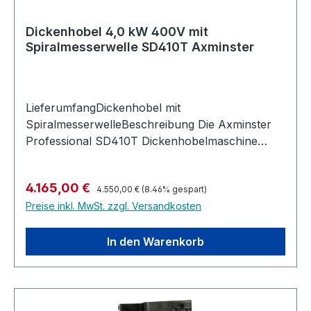
Dickenhobel 4,0 kW 400V mit
Spiralmesserwelle SD410T Axminster
LieferumfangDickenhobel mit
SpiralmesserwelleBeschreibung Die Axminster
Professional SD410T Dickenhobelmaschine
bietet herausragende Präzision und
gleichbleibende Ergebnisse und ist damit die
Regulärer Preis:
Verkaufspreis:
4.165,00 €
ideale Wahl für anspruchsvolle Hobelarbeiten.
4.550,00 €
(8.46% gespart)
Preise inkl. MwSt. zzgl. Versandkosten
Die Messerwelle ist mit 72 Wendemessern
ausgestattet und sorgt für eine außergewöhnlich
glatte Oberfläche. Gleichzeitig bietet er eine
In den Warenkorb
deutlich längere Standzeit als herkömmliche
HSS-Hobelmesser. Sobald eine Schneidkante
stumpf wird, kann die Wendeschneidplatte mit
dem mitgelieferten Torx-Schlüssel einfach um