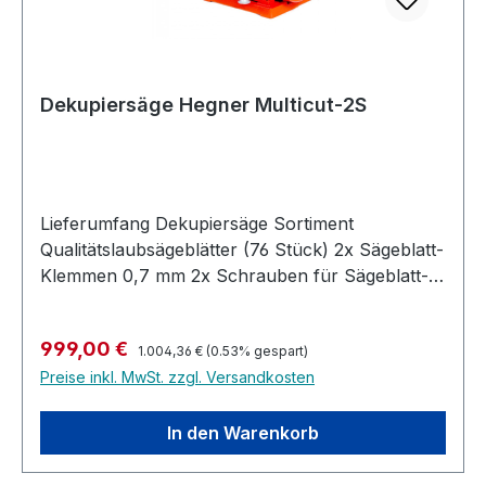
Dekupiersäge Hegner Multicut-2S
Lieferumfang Dekupiersäge Sortiment
Qualitätslaubsägeblätter (76 Stück) 2x Sägeblatt-
Klemmen 0,7 mm 2x Schrauben für Sägeblatt-
Klemmen Sonderklemme für Innenschnitte
Kunststoff-Tischeinlegeteil 2x Ersatzrollen für
Regulärer Preis:
Verkaufspreis:
999,00 €
Schnellspannung Satz Bedienwerkzeug,
1.004,36 €
(0.53% gespart)
Preise inkl. MwSt. zzgl. Versandkosten
Bedienungsanleitung Beschreibung
Standardmaschine mit großer Ausladung und
Alu-Tisch; inklusive Schnellspannvorrichtung.
In den Warenkorb
Aufbau aus Grauguß Motor für Dauerbetrieb
ausgelegt (Qualitätsmotor) Tischplatte aus AL-