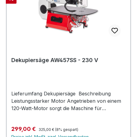
Dekupiersäge AW457SS - 230 V
Lieferumfang Dekupiersäge Beschreibung
Leistungsstarker Motor Angetrieben von einem
120-Watt-Motor sorgt die Maschine für
gleichmäßige und präzise Schnitte mit einer
Hublänge von 20 mm.Variable Geschwindigkeit
Regulärer Preis:
Verkaufspreis:
299,00 €
Durch die variable Geschwindigkeitskapazität
325,00 €
(8% gespart)
Preise inkl. MwSt. zzgl. Versandkosten