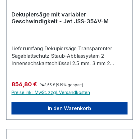
Dekupiersäge mit variabler
Geschwindigkeit - Jet JSS-354V-M
Lieferumfang Dekupiersäge Transparenter
Sägeblattschutz Staub-Abblassystem 2
Innensechskantschlüssel 2.5 mm, 3 mm 2
Sägeblatthalter Absauganschluss ø 40 / 36 mm
Beschreibung Langer Doppelarm für nahezu
Regulärer Preis:
Verkaufspreis:
856,80 €
perfekte Sägeblattparallelität Variabel
943,55 €
(9.19% gespart)
Preise inkl. MwSt. zzgl. Versandkosten
einstellbare Sägeblattgeschwindigkeit im Bereich
von 400-1400 Schnitten / Minute Verwendung
von Sägeblättern mit oder ohne Stift Maximale
In den Warenkorb
Schnitttiefe 60 mm, grösser als bei den meisten
anderen Maschinen Schwere
Graugusskonstruktion zur Minimierung von
Vibrationen und für hohe Stabilität Geliefert mit