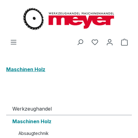
Zum Hauptinhalt springen
Du hast 0 Produ
Ware
Maschinen Holz
Werkzeughandel
Maschinen Holz
Absaugtechnik