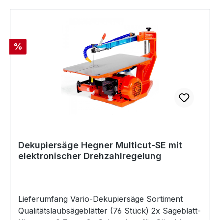
Kokillenguß, feinstgefräst Verwendung
handelsüblicher Laubsägeblätter Einstellbare
Sägeblattspannung Zentraler Anschluß
Rabatt
%
Durchmesser 35 mm für obere und untere
Staubabsaugung mit Hegner Sägeblatt
Einspanntechnik
Dekupiersäge Hegner Multicut-SE mit
elektronischer Drehzahlregelung
Lieferumfang Vario-Dekupiersäge Sortiment
Qualitätslaubsägeblätter (76 Stück) 2x Sägeblatt-