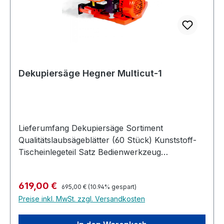
U/min
Dekupiersäge Hegner Multicut-1
Lieferumfang Dekupiersäge Sortiment
Qualitätslaubsägeblätter (60 Stück) Kunststoff-
Tischeinlegeteil Satz Bedienwerkzeug
Bedienungsanleitung Beschreibung Das
Einsteigermodell für anspruchsvolle
Regulärer Preis:
Verkaufspreis:
619,00 €
Hobbybastler. Einfach und leistungsfähig,
695,00 €
(10.94% gespart)
Preise inkl. MwSt. zzgl. Versandkosten
insbesondere bei feinen Arbeiten. Aufbau aus
Grauguß Motor für Dauerbetrieb ausgelegt